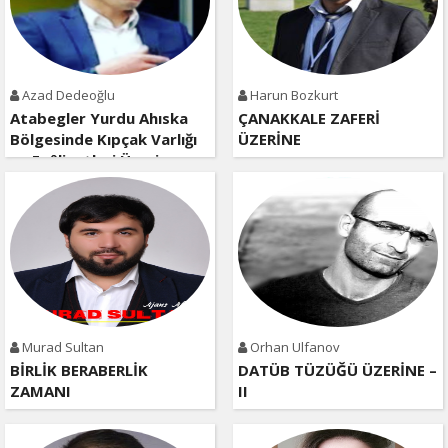
Azad Dedeoğlu
Harun Bozkurt
Atabegler Yurdu Ahıska
ÇANAKKALE ZAFERİ
Bölgesinde Kıpçak Varlığı
ÜZERİNE
ve Faâliyetleri Üzerine
Kısa Bir Değerlendirme
Murad Sultan
Orhan Ulfanov
BİRLİK BERABERLİK
DATÜB TÜZÜĞÜ ÜZERİNE –
ZAMANI
II