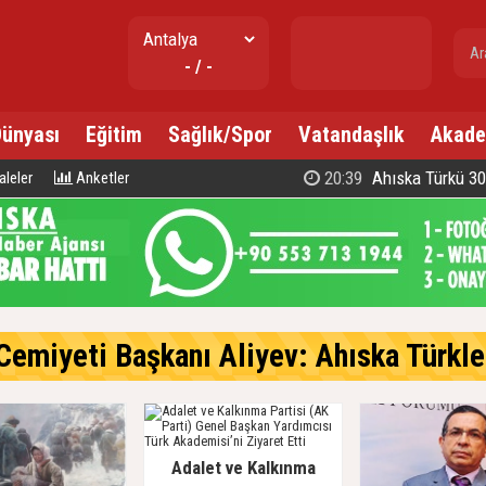
gr. altın
- / -
---
Dünyası
Eğitim
Sağlık/Spor
Vatandaşlık
Akade
20:39
Ahıska Türkü 300 d
leler
Anketler
emiyeti Başkanı Aliyev: Ahıska Türkleri, Gür
Adalet ve Kalkınma