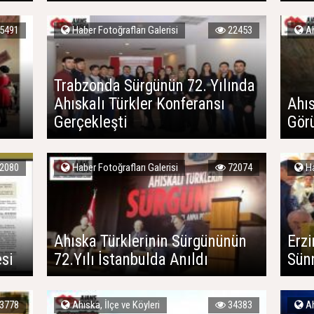
5491
Haber Fotoğrafları Galerisi
22453
Ah
Trabzonda Sürgünün 72. Yılında
Ahıskalı Türkler Konferansı
Ahı
Gerçekleşti
Gör
2080
Haber Fotoğrafları Galerisi
72074
Ha
Ahıska Türklerinin Sürgününün
Erzi
esi
72.Yılı İstanbulda Anıldı
Sün
3778
Ahıska, İlçe ve Köyleri
34383
Ah