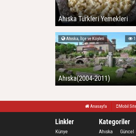
Ahıska Türkleri Yemekleri
Ahıska, İlçe ve Köyleri
1
Ahıska(2004-2011)
Anasayfa
Mobil Sit
Linkler
Kategoriler
Künye
Ahıska
Güncel