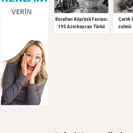
Boraltan Köprüsü Faciası:
Çarlık 
195 Azerbaycan Türkü
zulmü: 
Sovyetlere teslim edildi,
kurşuna dizildi