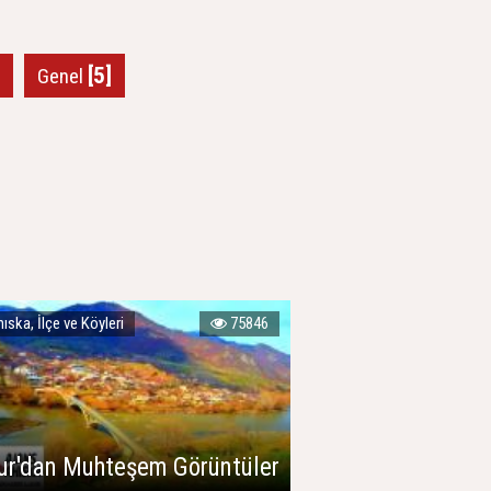
[5]
Genel
ıska, İlçe ve Köyleri
75846
ur'dan Muhteşem Görüntüler