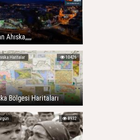
n Ahıska,,,,,
ıska Haritalar
10426
ka Bölgesi Haritaları
rgün
8932