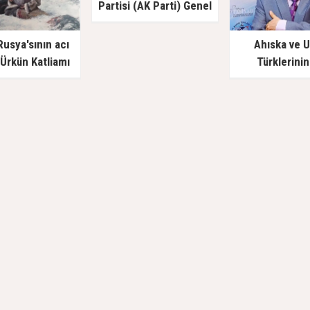
Partisi (AK Parti) Genel
Başkan Yardımcısı Türk
Akademisi’ni Ziyaret Etti
Rusya'sının acı
Ahıska ve 
Ürkün Katliamı
Türklerinin
savunucusu Pr
İlyas Doğan ve