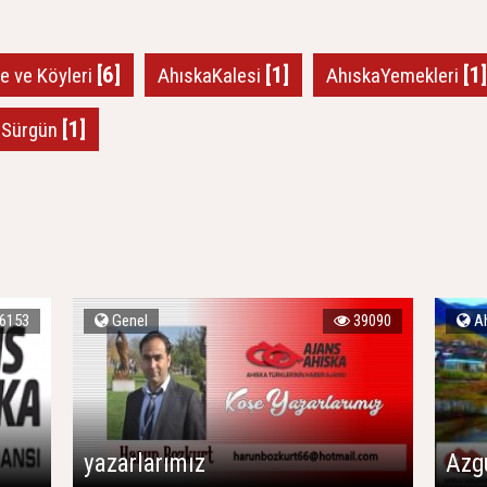
[6]
[1]
[1]
çe ve Köyleri
AhıskaKalesi
AhıskaYemekleri
[1]
Sürgün
6153
Genel
39090
Ah
yazarlarımız
Azg