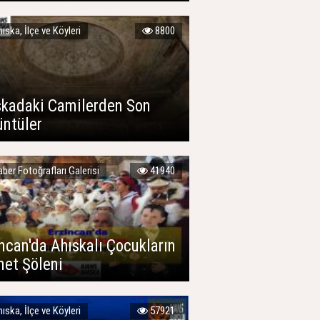
ıska, İlçe ve Köyleri
8800
skadaki Camilerden Son
üntüler
ber Fotoğrafları Galerisi
41940
ncan'da Ahıskalı Çocukların
net Şöleni
ıska, İlçe ve Köyleri
57921