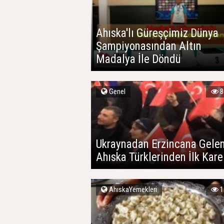
Ahıska'lı Güreşçimiz Dünya
Şampiyonasından Altın
Madalya İle Döndü
Genel
8
Ukraynadan Erzincana Gele
Ahıska Türklerinden İlk Kare
AhıskaYemekleri
1