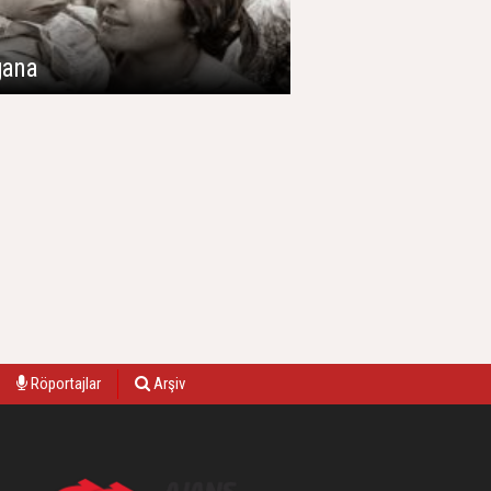
gana
Röportajlar
Arşiv