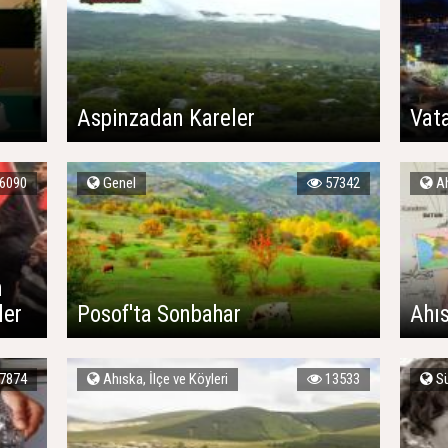
Aspinzadan Kareler
Vata
6090
Genel
57342
Ah
n
ler
Posof'ta Sonbahar
Ahıs
7874
Ahıska, İlçe ve Köyleri
13533
Sü