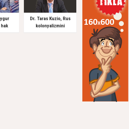
Uygur
Dr. Taras Kuzio, Rus
 hak
kolonyalizmini
of. Dr.
değerlendirdi: Rusya’nın
fat etti
Ukrayna’yı işgal
girişiminin arka planında
ne vardı?