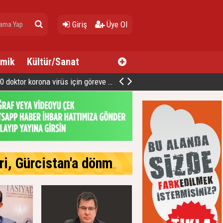
Giriş
Üye Ol
mik
Kültür/Sanat
oktor korona virüs için göreve hazır
cistan'a dönmek istiyor