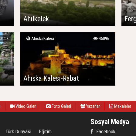
Ahılkelek
Fer
0117
AhıskaKalesi
45096
Ahıska Kalesi-Rabat
e
Video Galeri
Foto Galeri
Yazarlar
Makaleler
Sosyal Medya
Türk Dünyası
Eğitim
Facebook