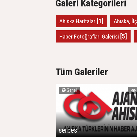
Galeri Kategorileri
[1]
Ahıska Haritalar
Ahıska, İl
[5]
Haber Fotoğrafları Galerisi
Tüm Galeriler
Genel
serbes