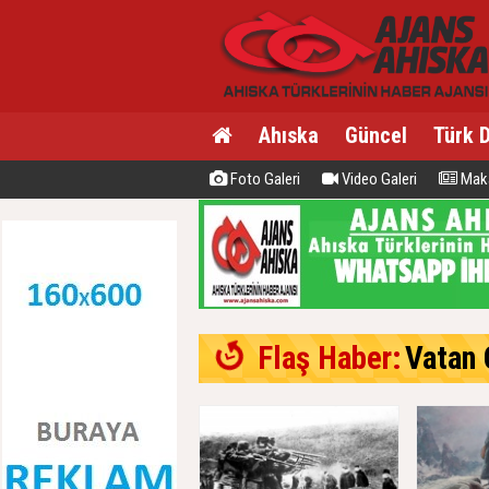
Ahıska
Güncel
Türk 
Foto Galeri
Video Galeri
Maka
Flaş Haber:
Vatan C