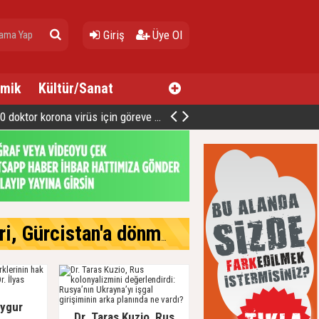
Giriş
Üye Ol
mik
Kültür/Sanat
oktor korona virüs için göreve hazır
cistan'a dönmek istiyor
Uygur
Dr. Taras Kuzio, Rus