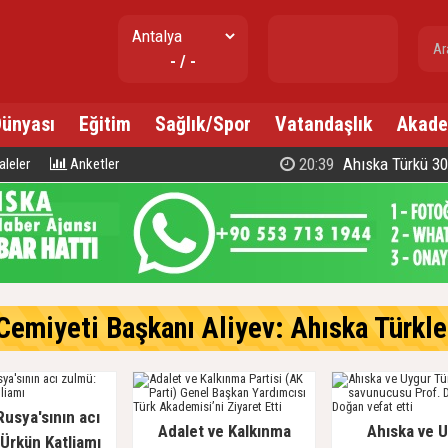
gr. altın
- / -
---
Dünyası
Eğitim
Sağlık/Spor
Vatandaşlık
Akade
20:39
Ahıska Türkü 300 d
leler
Anketler
emiyeti Başkanı Aliyev: Ahıska Türkleri, Gür
Rusya'sının acı
Adalet ve Kalkınma
Ahıska ve 
Ürkün Katliamı