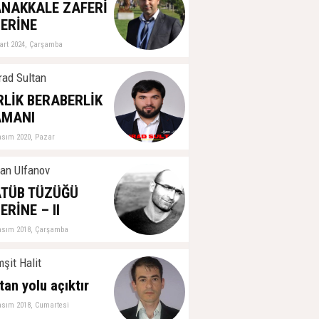
ğerlendirme
NAKKALE ZAFERİ
ubat 2026, Çarşamba
ERİNE
art 2024, Çarşamba
ad Sultan
RLİK BERABERLİK
AMANI
asım 2020, Pazar
an Ulfanov
TÜB TÜZÜĞÜ
ERİNE – II
asım 2018, Çarşamba
şit Halit
tan yolu açıktır
asım 2018, Cumartesi