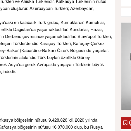
rkleri ve Ahıska Türkleridir. Kafkasya Türklerinin nüfus
ycan oluşturur. Azerbaycan Türkleri; Azerbaycan,
a’daki en kalabalık Türk grubu, Kumuklardır. Kumuklar,
nellikle Dağıstan’da yaşamaktadırlar. Kundurlar; Hazar,
ın Derbend çevresinde yaşamaktadırlar. Stavropol Türkleri,
erleşen Türklerdendir. Karaçay Türkleri, Karaçay-Çerkez
dey-Balkar (Kabardino-Balkar) Özerk Bölgesinde yaşarlar.
klerinin atalarıdır. Türk boyları özellikle Güney
erek Asya’da gerek Avrupa’da yaşayan Türklerin büyük
içindedir.
kasya bölgesinin nüfusu 9.428.826 idi. 2020 yılında
Ç
 Kafkasya bölgesinin nüfusu 16.070.000 olup, bu Rusya