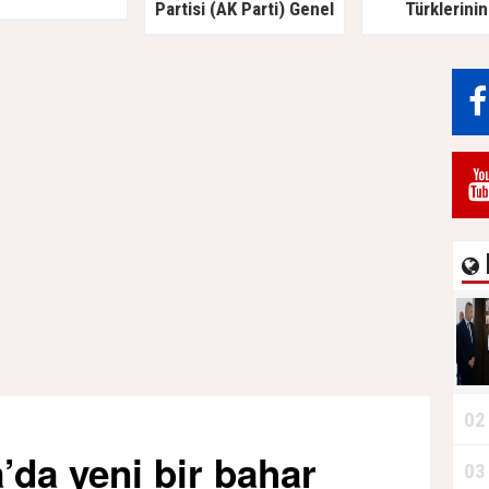
Partisi (AK Parti) Genel
Türklerinin
Başkan Yardımcısı Türk
savunucusu Pr
Akademisi’ni Ziyaret Etti
İlyas Doğan ve
02
da yeni bir bahar
03