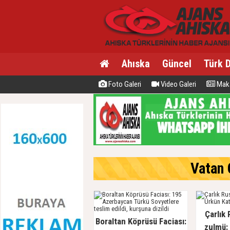
Ahıska
Güncel
Türk 
Foto Galeri
Video Galeri
Maka
Flaş Haber:
Vatan C
Çarlık 
Boraltan Köprüsü Faciası:
zulmü: 