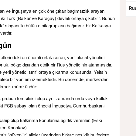
n ve İnguşetya en çok öne çıkan bağımsızlık arayan
iki Türk (Balkar ve Karaçay) devleti ortaya çıkabilir. Bunun
 sloganı ile bütün etnik grupların bağımsız bir Kafkasya
vardır.
ugün
rindeki en önemli ortak sorun, yerli ulusal yönetici
luk, bölge dışından etnik bir Rus yöneticinin atanmasıdır.
yerli yönetici sınıfı ortaya çıkarma konusunda, Yeltsin
haleci bir yöntem izlemektedir. Bu dönemde, merkezden
endirmek mümkündür;
ik grubun temsilcisi olup aynı zamanda ordu veya kolluk
(Eski FSB subayı olan önceki İnguşetya Cumhurbaşkanı
hip olup kalkınma konularına ağırlık verenler. (Eski
sen Kanokov).
miz “güvenilir” aileler üzerinden birkaç nesildir bu federe