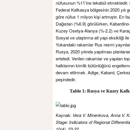
nüfusunun %11’ine tekabül etmektedir. 
Federal Kafkasya bölgesinin 2020 yılı g
göre nüfus 1 milyon kişi artmıştır. En f
Dağıstan (%6.9) görülürken, Kabardino-B
Kuzey Osetya-Alanya (%-2.2) ve Karaça
Sosyal ve ulaştırma alt yapı eksikliği il
Yukarıdaki rakamlar Rus resmi yayınları 
Rusya, 2020 yılında yapılması planlana
erteledi. Verilen rakamlar ve yapılan to
halklarının kimlik bütünlüğünü engelle
devam ettirmek. Adige, Kabard, Çerkez g
peşindedir.
Tablo 1: Rusya ve Kuzey Kafkasya
Kaynak:
Vera V. Minenkova, Anna V. Ka
Stage: Indicators of Regional Differenti
10(4), 23-32.