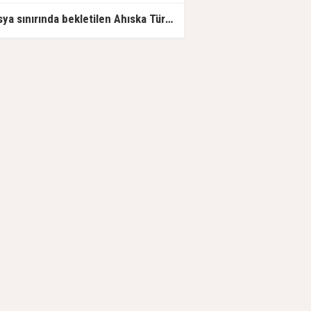
Rusya sınırında bekletilen Ahıska Türklerinin Türkiye'ye gidişine izin verildi.