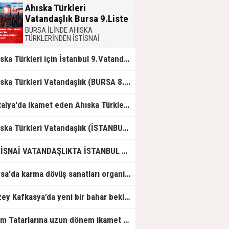
Ahıska Türkleri
Vatandaşlık Bursa 9.Liste
BURSA İLİNDE AHISKA
TÜRKLERİNDEN İSTİSNAİ
OLARAKTÜRK VATANDAŞLIĞINA
ALINACAKLARI GÖSTERİR9. LİSTE
Ahıska Türkleri için İstanbul 9.Vatandaşlık Listesi
Ahıska Türkleri Vatandaşlık (BURSA 8. Liste)
Antalya'da ikamet eden Ahıska Türkleri için 9. Vatandaşlık Listesi
Ahıska Türkleri Vatandaşlık (İSTANBUL 8. Liste)
İSTİSNAİ VATANDAŞLIKTA İSTANBUL 10.CU LİSTE
Bursa'da karma dövüş sanatları organizasyonu gerçekleştirildi
Kuzey Kafkasya’da yeni bir bahar bekleniyor
Kırım Tatarlarına uzun dönem ikamet başvuruları nasıl yapılacak?