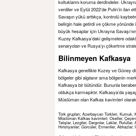
koltuklarını koruma derdindeler. Ukray
verdiler ve Eylül 2022’de Putin’in ilan et
Savaşın yükü arttıkça, kontrolü kaybetme
belirgin hale getirdi ve çökme yönünde 
büyük hesaplar için Ukrayna Savaşı’nın
Kuzey Kafkasya’daki gelişmelere odakl
senaryoları ve Rusya’yı çökertme strat
Bilinmeyen Kafkasya
Kafkasya genellikle Kuzey ve Güney diy
bölgeler gibi algılanır ama bölgenin merk
Kafkasya bir bütündür. Bununla beraber, e
oldukça karmaşıktır. Kafkasya’da yaşayan
Müslüman olan Kafkas kavimleri olarak üç
Türk grupları; Azerbaycan Türkleri, Kumuk, 
Müslüman Kafkas kavimleri; Osetler, Çeçenler
Talışlar, Lezgiler, Dargınlar, Laklar, Rutullar
Hıristiyanlar; Gürcüler, Ermeniler, Abhazlar, O