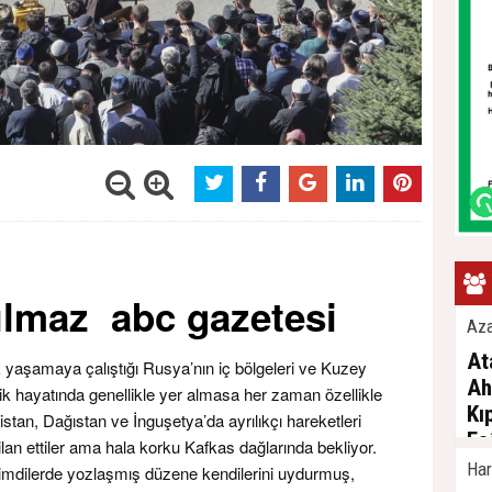
Yılmaz abc gazetesi
Az
At
 yaşamaya çalıştığı Rusya’nın iç bölgeleri ve Kuzey
Ah
 hayatında genellikle yer almasa her zaman özellikle
Kı
stan, Dağıstan ve İnguşetya’da ayrılıkçı hareketleri
Fa
r ilan ettiler ama hala korku Kafkas dağlarında bekliyor.
Kı
Har
r şimdilerde yozlaşmış düzene kendilerini uydurmuş,