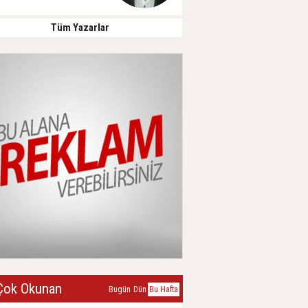
Tüm Yazarlar
ok Okunan
Bugün
Dün
Bu Hafta