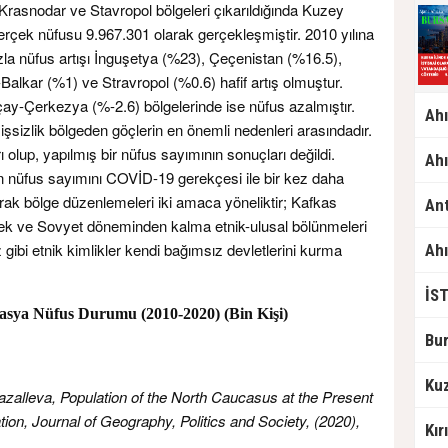
Krasnodar ve Stavropol bölgeleri çıkarıldığında Kuzey
erçek nüfusu 9.967.301 olarak gerçekleşmiştir. 2010 yılına
azla nüfus artışı İnguşetya (%23), Çeçenistan (%16.5),
alkar (%1) ve Stravropol (%0.6) hafif artış olmuştur.
y-Çerkezya (%-2.6) bölgelerinde ise nüfus azalmıştır.
e işsizlik bölgeden göçlerin en önemli nedenleri arasındadır.
olup, yapılmış bir nüfus sayımının sonuçları değildi.
n nüfus sayımını COVİD-19 gerekçesi ile bir kez daha
prak bölge düzenlemeleri iki amaca yöneliktir; Kafkas
mek ve Sovyet döneminden kalma etnik-ulusal bölünmeleri
ibi etnik kimlikler kendi bağımsız devletlerini kurma
 Nüfus Durumu (2010-2020) (Bin Kişi)
zalleva, Population of the North Caucasus at the Present
ation, Journal of Geography, Politics and Society, (2020),