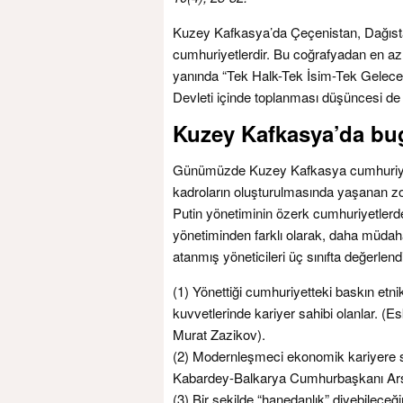
Kuzey Kafkasya’da Çeçenistan, Dağısta
cumhuriyetlerdir. Bu coğrafyadan en az 
yanında “Tek Halk-Tek İsim-Tek Gelecek”
Devleti içinde toplanması düşüncesi de 
Kuzey Kafkasya’da b
Günümüzde Kuzey Kafkasya cumhuriyetle
kadroların oluşturulmasında yaşanan zor
Putin yönetiminin özerk cumhuriyetlerde 
yönetiminden farklı olarak, daha müda
atanmış yöneticileri üç sınıfta değerl
(1) Yönettiği cumhuriyetteki baskın etn
kuvvetlerinde kariyer sahibi olanlar. 
Murat Zazikov).
(2) Modernleşmeci ekonomik kariyere sa
Kabardey-Balkarya Cumhurbaşkanı Ar
(3) Bir şekilde “hanedanlık” diyebileceği