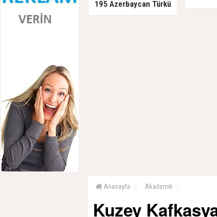
195 Azerbaycan Türkü
Sovyetlere teslim edildi,
kurşuna dizildi
Anasayfa
Akademik
Kuzey Kafkasya’