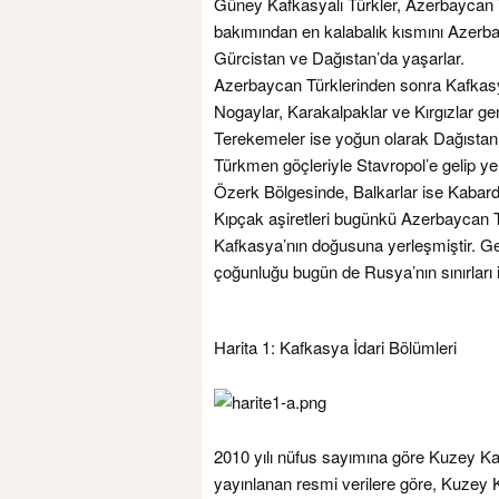
Güney Kafkasyalı Türkler, Azerbaycan Tü
bakımından en kalabalık kısmını Azerba
Gürcistan ve Dağıstan’da yaşarlar.
Azerbaycan Türklerinden sonra Kafkasy
Nogaylar, Karakalpaklar ve Kırgızlar ge
Terekemeler ise yoğun olarak Dağıstan’
Türkmen göçleriyle Stavropol’e gelip y
Özerk Bölgesinde, Balkarlar ise Kabar
Kıpçak aşiretleri bugünkü Azerbaycan Tür
Kafkasya’nın doğusuna yerleşmiştir. G
çoğunluğu bugün de Rusya’nın sınırları 
Harita 1: Kafkasya İdari Bölümleri
2010 yılı nüfus sayımına göre Kuzey Kaf
yayınlanan resmi verilere göre, Kuzey