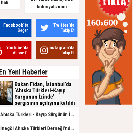
 hak
kolonyalizmini
of. Dr.
değerlendirdi: Rusya’nın
fat etti
Ukrayna’yı işgal
Facebook'ta
Twitter'da
girişiminin arka planında
Beğen
Takip Et
ne vardı?
Youtube'da
Instagram'da
Abone Ol
Takip Et
En Yeni Haberler
Bakan Fidan, İstanbul’da
‘Ahıska Türkleri-Kayıp
Sürgünün İzinde’
sergisinin açılışına katıldı
Dışişleri Bakanı Hakan Fidan,
Ahıska Türkleri - Kayıp Sürgünün İzinde sergisi AKM'de açılıyor
İstanbul'da Dışişleri Bakanlığının
katkılarıyla ve Dünya Ahıskalı Türkler
Birliğinin (DATÜB) eşgüdümünde
İnegöl Ahıska Türkleri Derneği’nden Fergana Olayları İçin Anma Mesajı
düzenlenen "Ahıska Türkleri-Kayıp