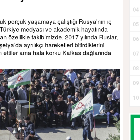
04
lük pörçük yaşamaya çalıştığı Rusya’nın iç
05
‘
 Türkiye medyası ve akademik hayatında
n özellikle takibimizde. 2017 yılında Ruslar,
06
A
ya’da ayrılıkçı hareketleri bitirdiklerini
an ettiler ama hala korku Kafkas dağlarında
07
08
D
09
10
P