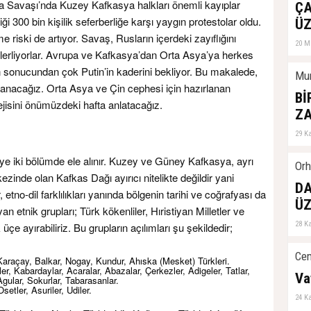
De
na Savaşı’nda Kuzey Kafkasya halkları önemli kayıplar
ÇA
tiği 300 bin kişilik seferberliğe karşı yaygın protestolar oldu.
04 Ş
ÜZ
 riski de artıyor. Savaş, Rusların içerdeki zayıflığını
20 M
ilerliyorlar. Avrupa ve Kafkasya’dan Orta Asya’ya herkes
 sonucundan çok Putin’in kaderini bekliyor. Bu makalede,
Mur
anacağız. Orta Asya ve Çin cephesi için hazırlanan
Bİ
ejisini önümüzdeki hafta anlatacağız.
Z
29 K
e iki bölümde ele alınır. Kuzey ve Güney Kafkasya, ayrı
Orh
ezinde olan Kafkas Dağı ayırıcı nitelikte değildir yani
DA
tno-dil farklılıkları yanında bölgenin tarihi ve coğrafyası da
ÜZ
 etnik grupları; Türk kökenliler, Hıristiyan Milletler ve
28 K
e ayırabiliriz. Bu grupların açılımları şu şekildedir;
Cem
Karaçay, Balkar, Nogay, Kundur, Ahıska (Mesket) Türkleri.
, Kabardaylar, Acaralar, Abazalar, Çerkezler, Adigeler, Tatlar,
Va
, Agular, Sokurlar, Tabarasanlar.
setler, Asuriler, Udiler.
24 K