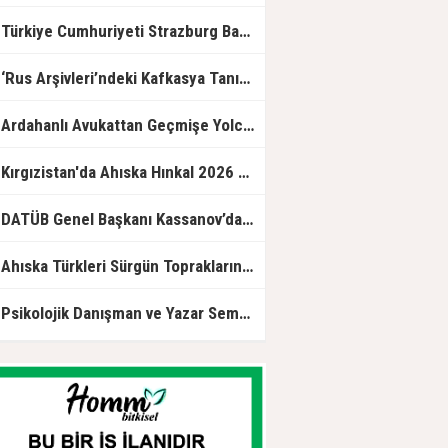
Sürgünün İzinde" sergisinin resmi
açılışına katıldı.
Türkiye Cumhuriyeti Strazburg Başkonsolosluğunda Ahıska Türklerine özel program
Rus Arşivleri’ndeki Kafkasya Tanıklığı.. Bir Asırlık Yaşamın İzleri Yeniden Okundu!
rdahanlı Avukattan Geçmişe Yolculuk: “Ahıska’dan Ortakent’e Çileli Göç” Okurla Buluştu
Kırgızistan'da Ahıska Hınkal 2026 yarışması düzenlendi
ATÜB Genel Başkanı Kassanov’dan Türkinform’a özel açıklama: Türkiye güven merkezi ve küresel lider
Ahıska Türkleri Sürgün Topraklarında Hasret Giderdi
sikolojik Danışman ve Yazar Semra Durmuş: Ruhsal Yolculukları Kelimelere Taşıyan Bir İsim