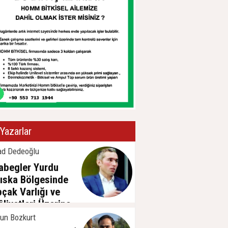
Yazarlar
ad Dedeoğlu
abegler Yurdu
ıska Bölgesinde
pçak Varlığı ve
âliyetleri Üzerine
sa Bir
un Bozkurt