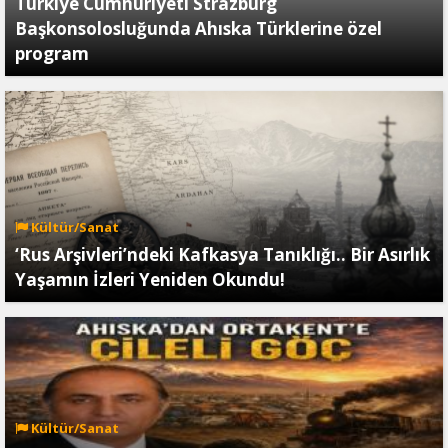
Türkiye Cumhuriyeti Strazburg
Başkonsolosluğunda Ahıska Türklerine özel
program
Kültür/Sanat
‘Rus Arşivleri’ndeki Kafkasya Tanıklığı.. Bir Asırlık
Yaşamın İzleri Yeniden Okundu!
Kültür/Sanat