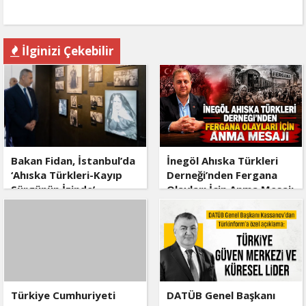
İlginizi Çekebilir
Bakan Fidan, İstanbul’da
İnegöl Ahıska Türkleri
‘Ahıska Türkleri-Kayıp
Derneği’nden Fergana
Sürgünün İzinde’
Olayları İçin Anma Mesajı
sergisinin açılışına katıldı
Türkiye Cumhuriyeti
DATÜB Genel Başkanı