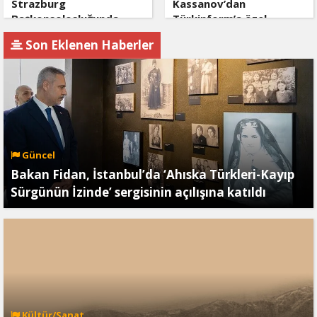
Strazburg
Kassanov’dan
Başkonsolosluğunda
Türkinform’a özel
Ahıska Türklerine özel
açıklama: Türkiye güven
Son Eklenen Haberler
program
merkezi ve küresel lider
Güncel
Bakan Fidan, İstanbul’da ‘Ahıska Türkleri-Kayıp
Sürgünün İzinde’ sergisinin açılışına katıldı
Kültür/Sanat