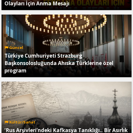
Olayları İçin Anma Mesajı
Güncel
Türkiye Cumhuriyeti Strazburg
Başkonsolosluğunda Ahıska Türklerine özel
program
Kültür/Sanat
‘Rus Arşivleri’ndeki Kafkasya Tanıklığı.. Bir Asırlık