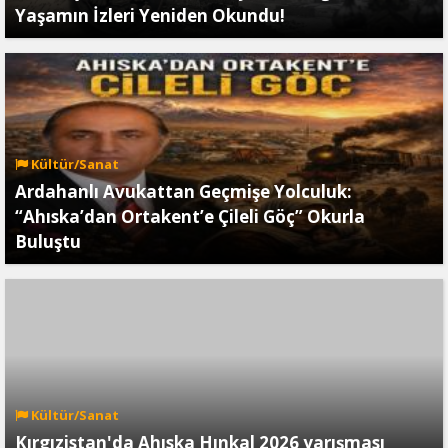
Yaşamın İzleri Yeniden Okundu!
Kültür/Sanat
Ardahanlı Avukattan Geçmişe Yolculuk:
“Ahıska’dan Ortakent’e Çileli Göç” Okurla
Buluştu
Kültür/Sanat
Kırgızistan'da Ahıska Hınkal 2026 yarışması