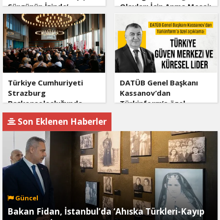
Sürgünün İzinde’
Olayları İçin Anma Mesajı
sergisinin açılışına katıldı
Türkiye Cumhuriyeti
DATÜB Genel Başkanı
Strazburg
Kassanov’dan
Başkonsolosluğunda
Türkinform’a özel
Ahıska Türklerine özel
açıklama: Türkiye güven
Son Eklenen Haberler
program
merkezi ve küresel lider
Güncel
Bakan Fidan, İstanbul’da ‘Ahıska Türkleri-Kayıp