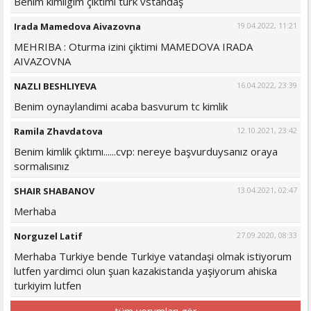
Benim kimligim çiktimi turk vstandaş
Irada Mamedova Aivazovna
19.04.2022, 11:21
MEHRIBA : Oturma izini çiktimi MAMEDOVA IRADA
AIVAZOVNA
NAZLI BESHLIYEVA
16.04.2022, 23:39
Benim oynaylandimi acaba basvurum tc kimlik
Ramila Zhavdatova
12.10.2021, 23:42
Benim kimlik çıktımı......cvp: nereye başvurduysanız oraya
sormalısınız
SHAIR SHABANOV
13.04.2021, 02:47
Merhaba
Norguzel Latif
27.09.2020, 08:33
Merhaba Turkiye bende Turkiye vatandaşi olmak istiyorum
lutfen yardimci olun şuan kazakistanda yaşiyorum ahiska
turkiyim lutfen