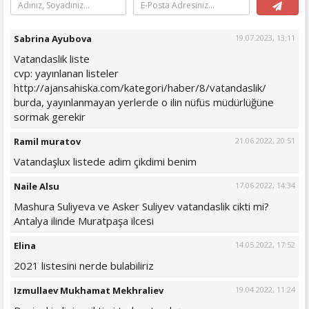
Sabrina Ayubova
19.07.2023, 13:11
Vatandaslik liste
cvp: yayınlanan listeler
http://ajansahiska.com/kategori/haber/8/vatandaslik/
burda, yayınlanmayan yerlerde o ilin nüfüs müdürlüğüne
sormak gerekir
Ramil muratov
21.06.2022, 20:51
Vatandaşlux listede adim çikdimi benim
Naile Alsu
17.06.2022, 14:34
Mashura Suliyeva ve Asker Suliyev vatandaslik cikti mi?
Antalya ilinde Muratpaşa ilcesi
Elina
14.05.2022, 17:52
2021 listesini nerde bulabiliriz
Izmullaev Mukhamat Mekhraliev
19.04.2022, 11:24