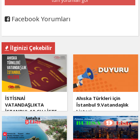
tüm yorumları gör
Facebook Yorumları
İlginizi Çekebilir
İSTİSNAİ
Ahıska Türkleri için
VATANDAŞLIKTA
İstanbul 9.Vatandaşlık
İSTANBUL 10.CU LİSTE
Listesi