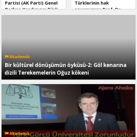
Partisi (AK Parti) Genel
Türklerinin hak
Başkan Yardımcısı Türk
savunucusu Prof. Dr.
Akademisi’ni Ziyaret Etti
İlyas Doğan vefat etti
Akademik
Bir kültürel dönüşümün öyküsü-2: Göl kenarına
dizili Terekemelerin Oğuz kökeni
Akademik