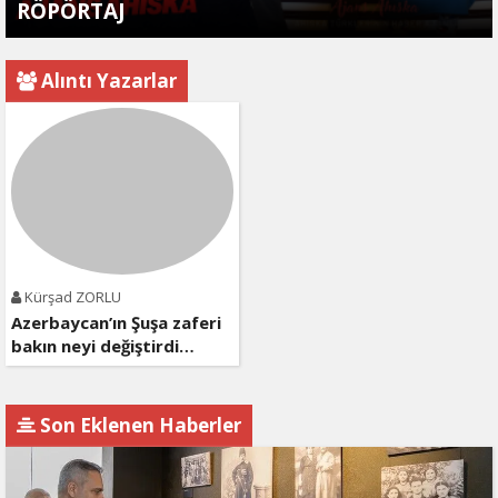
RÖPÖRTAJ
Alıntı Yazarlar
Kürşad ZORLU
Azerbaycan’ın Şuşa zaferi
bakın neyi değiştirdi…
Son Eklenen Haberler