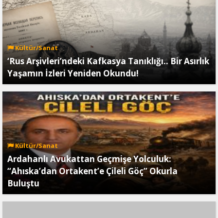
Kültür/Sanat
‘Rus Arşivleri’ndeki Kafkasya Tanıklığı.. Bir Asırlık
Yaşamın İzleri Yeniden Okundu!
Kültür/Sanat
Ardahanlı Avukattan Geçmişe Yolculuk:
“Ahıska’dan Ortakent’e Çileli Göç” Okurla
Buluştu