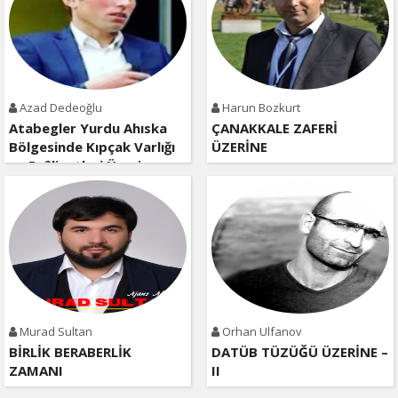
Azad Dedeoğlu
Harun Bozkurt
Atabegler Yurdu Ahıska
ÇANAKKALE ZAFERİ
Bölgesinde Kıpçak Varlığı
ÜZERİNE
ve Faâliyetleri Üzerine
Kısa Bir Değerlendirme
Murad Sultan
Orhan Ulfanov
BİRLİK BERABERLİK
DATÜB TÜZÜĞÜ ÜZERİNE –
ZAMANI
II