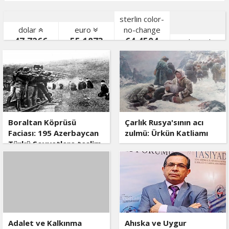
sterlin color-
dolar
euro
no-change
47,7266
55,1873
64,4504
gr. altın color-
bist color-
Boraltan Köprüsü
Çarlık Rusya'sının acı
Faciası: 195 Azerbaycan
zulmü: Ürkün Katliamı
Türkü Sovyetlere teslim
edildi, kurşuna dizildi
Adalet ve Kalkınma
Ahıska ve Uygur